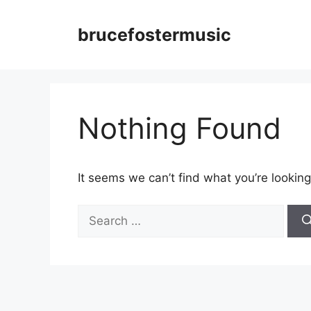
Skip
to
brucefostermusic
content
Nothing Found
It seems we can’t find what you’re looking
Search
for: