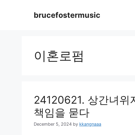
Skip
to
brucefostermusic
content
이혼로펌
24120621. 상간
책임을 묻다
December 5, 2024
by
kkangnaaa