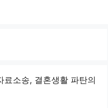
녀위자료소송, 결혼생활 파탄의