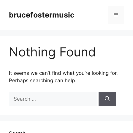
Skip
to
brucefostermusic
Menu
content
Nothing Found
It seems we can’t find what you’re looking for.
Perhaps searching can help.
Search
for: