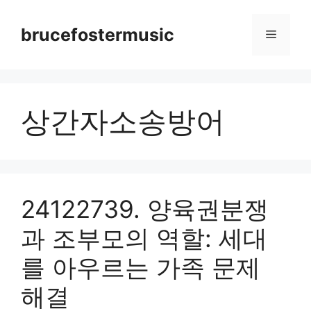
Skip
to
brucefostermusic
Menu
content
상간자소송방어
24122739. 양육권분쟁
과 조부모의 역할: 세대
를 아우르는 가족 문제
해결