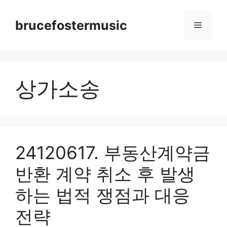
Skip
to
brucefostermusic
Menu
content
상가소송
24120617. 부동산계약금
반환 계약 취소 후 발생
하는 법적 쟁점과 대응
전략