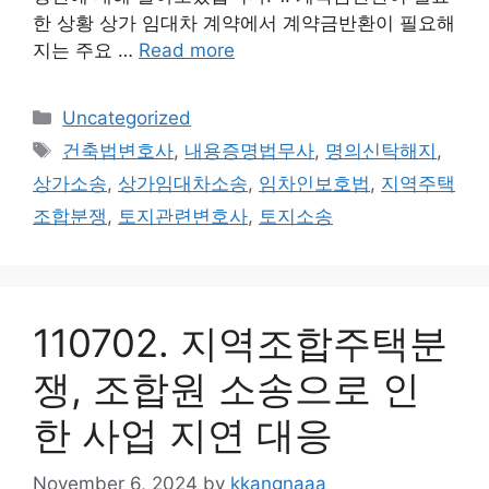
한 상황 상가 임대차 계약에서 계약금반환이 필요해
지는 주요 …
Read more
Categories
Uncategorized
Tags
건축법변호사
,
내용증명법무사
,
명의신탁해지
,
상가소송
,
상가임대차소송
,
임차인보호법
,
지역주택
조합분쟁
,
토지관련변호사
,
토지소송
110702. 지역조합주택분
쟁, 조합원 소송으로 인
한 사업 지연 대응
November 6, 2024
by
kkangnaaa