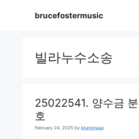
Skip
to
brucefostermusic
content
빌라누수소송
25022541. 양수금
호
February 24, 2025
by
kkangnaaa