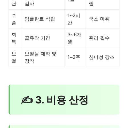
단
검사
립
수
1~2시
임플란트 식립
국소 마취
술
간
회
3~6개
골유착 기간
관리 필수
복
월
보
보철물 제작 및
1~2주
심미성 강조
철
장착
✍ 3. 비용 산정