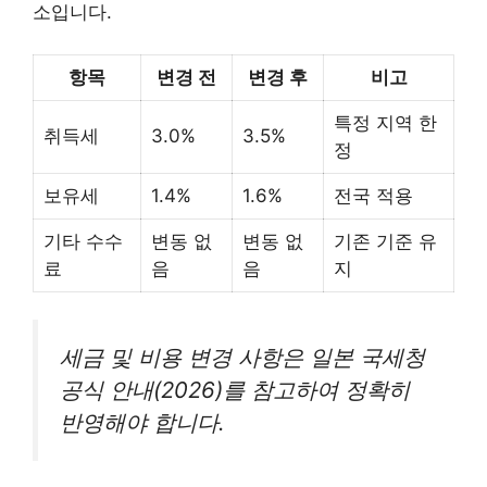
소입니다.
항목
변경 전
변경 후
비고
특정 지역 한
취득세
3.0%
3.5%
정
보유세
1.4%
1.6%
전국 적용
기타 수수
변동 없
변동 없
기존 기준 유
료
음
음
지
세금 및 비용 변경 사항은 일본 국세청
공식 안내(2026)를 참고하여 정확히
반영해야 합니다.