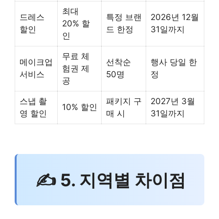
최대
드레스
특정 브랜
2026년 12월
20% 할
할인
드 한정
31일까지
인
무료 체
메이크업
선착순
행사 당일 한
험권 제
서비스
50명
정
공
스냅 촬
패키지 구
2027년 3월
10% 할인
영 할인
매 시
31일까지
✍ 5. 지역별 차이점