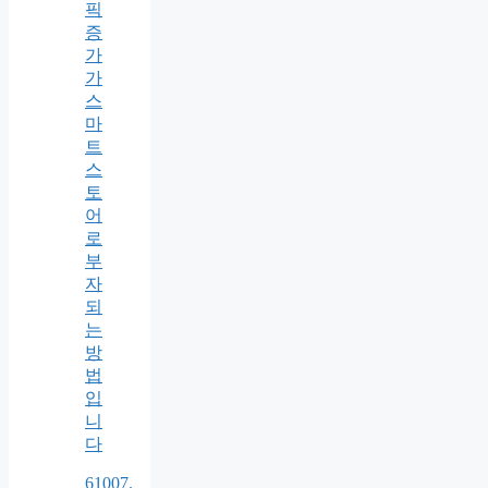
픽
증
가
가
스
마
트
스
토
어
로
부
자
되
는
방
법
입
니
다
61007.