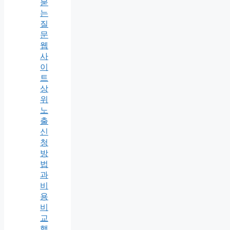
묻
는
질
문
웹
사
이
트
상
위
노
출
신
청
방
법
과
비
용
비
교
핵