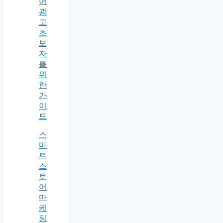
어
광
고
초
보
자
를
위
한
가
이
드
스
마
트
스
토
어
마
케
팅