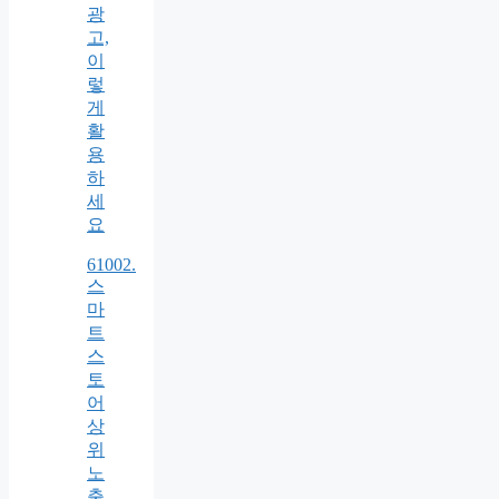
광
고,
이
렇
게
활
용
하
세
요
61002.
스
마
트
스
토
어
상
위
노
출