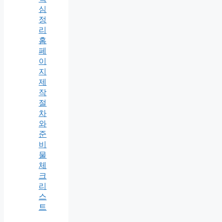
심
정
리
홈
페
이
지
제
작
절
차
와
준
비
물
체
크
리
스
트