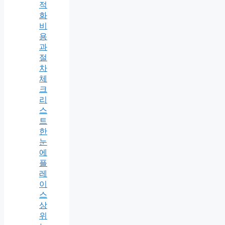
적
화
비
용
과
절
차
체
크
리
스
트
한
눈
에
플
레
이
스
상
위