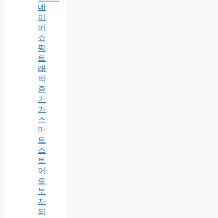
네
이
버
쇼
핑
트
래
픽
증
가
가
스
마
트
스
토
어
로
부
자
되