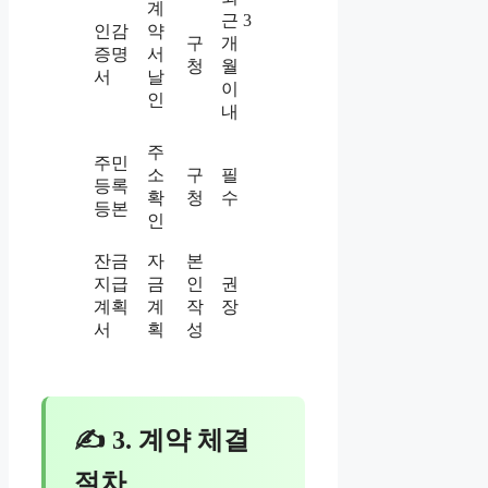
계
근 3
인감
약
구
개
증명
서
청
월
서
날
이
인
내
주
주민
소
구
필
등록
확
청
수
등본
인
잔금
자
본
지급
금
인
권
계획
계
작
장
서
획
성
✍ 3. 계약 체결
절차