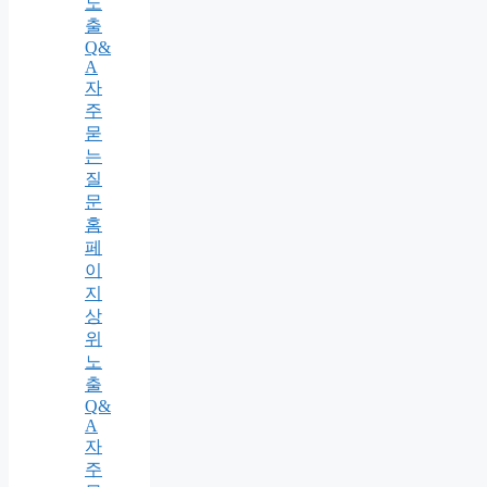
노
출
Q&
A
자
주
묻
는
질
문
홈
페
이
지
상
위
노
출
Q&
A
자
주