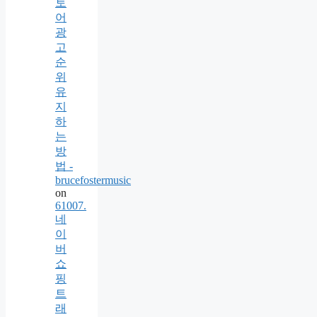
토
어
광
고
순
위
유
지
하
는
방
법 -
brucefostermusic
on
61007.
네
이
버
쇼
핑
트
래