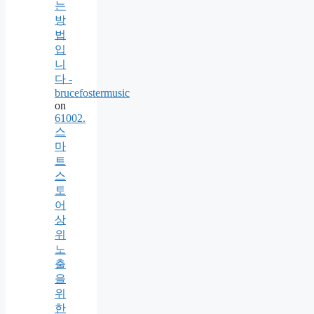
는
방
법
입
니
다 -
brucefostermusic
on
61002.
스
마
트
스
토
어
상
위
노
출
을
위
한