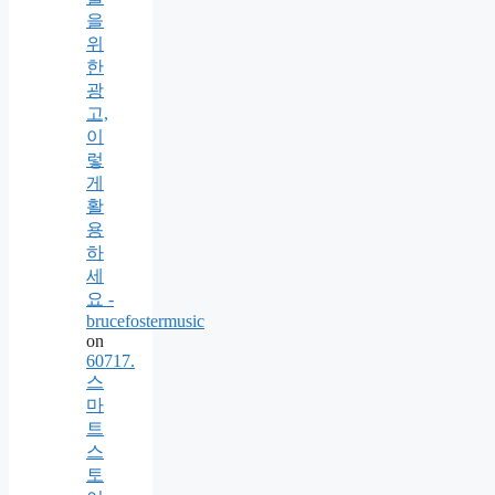
을
위
한
광
고,
이
렇
게
활
용
하
세
요 -
brucefostermusic
on
60717.
스
마
트
스
토