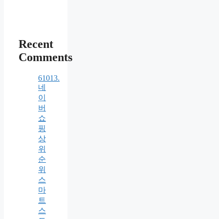
Recent
Comments
61013.
네
이
버
쇼
핑
상
위
순
위
스
마
트
스